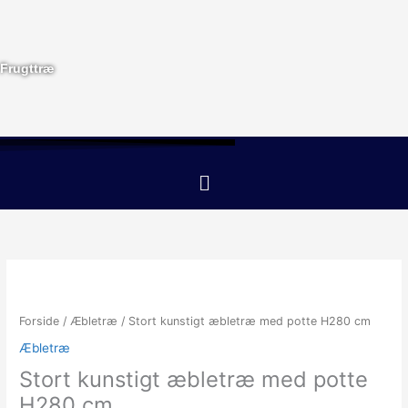
Gå
til
indholdet
Frugttræ
Menu
Forside
/
Æbletræ
/ Stort kunstigt æbletræ med potte H280 cm
Æbletræ
Stort kunstigt æbletræ med potte
H280 cm