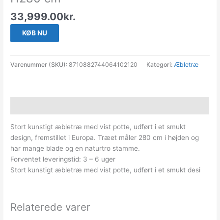
33,999.00
kr.
KØB NU
Varenummer (SKU):
8710882744064102120
Kategori:
Æbletræ
Beskrivelse
Stort kunstigt æbletræ med vist potte, udført i et smukt
design, fremstillet i Europa. Træet måler 280 cm i højden og
har mange blade og en naturtro stamme.
Forventet leveringstid: 3 – 6 uger
Stort kunstigt æbletræ med vist potte, udført i et smukt desi
Relaterede varer