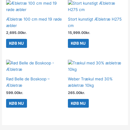
Æbletræ 100 cm med 19 røde
Stort kunstigt Æbletræ H275
æbler
cm
2,695.00
kr.
15,999.00
kr.
KØB NU
KØB NU
Rød Belle de Boskoop –
Weber Trækul med 30%
Æbletræ
æbletræ 10kg
599.00
kr.
265.00
kr.
KØB NU
KØB NU